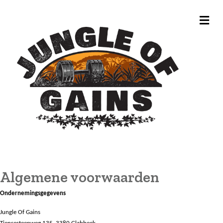
Me
Algemene voorwaarden
Ondernemingsgegevens
Jungle Of Gains