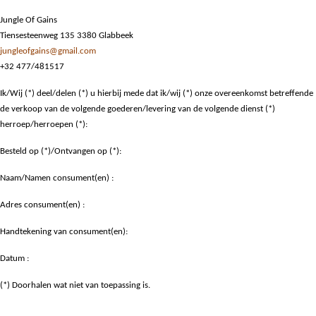
Jungle Of Gains
Tiensesteenweg 135 3380 Glabbeek
jungleofgains@gmail.com
+32 477/481517
Ik/Wij (*) deel/delen (*) u hierbij mede dat ik/wij (*) onze overeenkomst betreffende
de verkoop van de volgende goederen/levering van de volgende dienst (*)
herroep/herroepen (*):
Besteld op (*)/Ontvangen op (*):
Naam/Namen consument(en) :
Adres consument(en) :
Handtekening van consument(en):
Datum :
(*) Doorhalen wat niet van toepassing is.