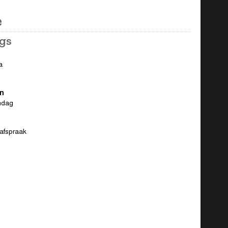
e
gs
a
n
ndag
 afspraak