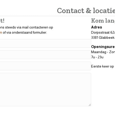
Contact & locati
t!
Kom lan
ons steeds via mail contacteren op
Adres
om
of via onderstaand formulier.
Dorpsstraat 62
3381 Glabbeek
Openingsure
Maandag - Zo
7u - 23u
Eerste keer op