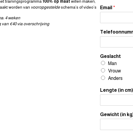
 het trainingsprogramma
100% op maat
willen maken,
akt worden van
vooropgestelde
schema’s of video’s
Email
*
a: 4 weken
g van €40 via overschrijving
Telefoonnum
Geslacht
Man
Vrouw
Anders
Lengte (in cm)
Gewicht (in kg