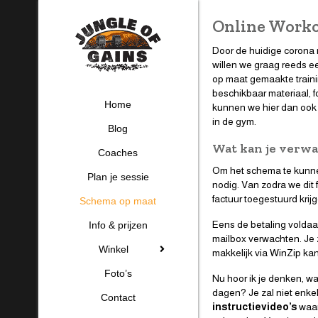
Online Work
Door de huidige corona
willen we graag reeds ee
op maat gemaakte traini
beschikbaar materiaal, 
Home
kunnen we hier dan ook 
in de gym.
Blog
Wat kan je verw
Coaches
Om het schema te kunnen
Plan je sessie
nodig. Van zodra we dit 
factuur toegestuurd krijg
Schema op maat
Eens de betaling voldaa
Info & prijzen
mailbox verwachten. Je z
Winkel
makkelijk via WinZip ka
Foto’s
Nu hoor ik je denken, w
dagen? Je zal niet enke
Contact
instructievideo’s
waar