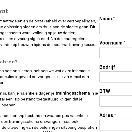
out
Naam
*
 maatregelen en de onzekerheid over versoepelingen,
n oplossing bieden om thuis aan de slag te gaan. Dit
ngsschema wordt volledig op jouw doelen,
focus en ervaring afgestemd. Na de maatregelen
Voornaam
*
verder op bouwen tijdens de personal training sessies
achten?
Bedrijf
 personaliseren, hebben we wat extra informatie
formulier ingevuld ontvangen, zal je via e-mail een
en.
BTW
n is, kan je na enkele dagen je
trainingsschema
in je
al een .zip bestand toegestuurd krijgen dat je
n openen.
Adres
*
aarom een .zip bestand en waarom pas na enkele
l een trainingsschema ontvangen, maar ook
 de uitvoering van de oefeningen uitvoerig besproken