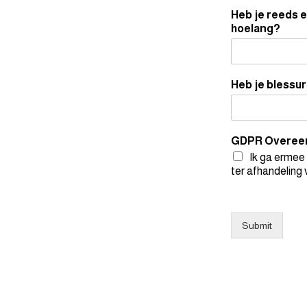
Heb je reeds e
hoelang?
Heb je blessu
GDPR Overee
Ik ga ermee
ter afhandeling 
Submit