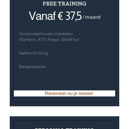
FREE TRAINING
Vanaf € 37,5
/ maand
Goed onderhouden toestellen
(Gymleco, ATX, Rogue, SteelFlex)
Halters tot 60 kg
Badgesysteem
Reserveer nu je sessie!