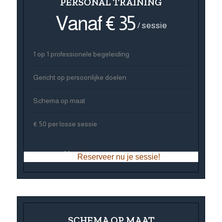
PERSONAL TRAINING
Vanaf € 35
/ sessie
1 op 1 professionele begeleiding
Gericht op persoonlijke doelen
Schema op maat
€ 50 per losse sessie
Reserveer nu je sessie!
SCHEMA OP MAAT