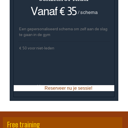
Vanaf € 35
/ schema
Een gepersonaliseerd schema om zelf aan de slag
te gaan in de gym
€ 50 voor niet-leden
Reserveer nu je sessie!
Free training