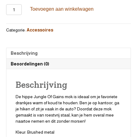
JoG
Toevoegen aan winkelwagen
|
Mok
metaal
Categorie:
Accessoires
aantal
Beschrijving
Beoordelingen (0)
Beschrijving
De hippe Jungle Of Gains mok is ideaal om je favoriete
drankjes warm of koud te houden. Ben je op kantoor, ga
je hiken of zit je vaak in de auto? Doordat deze mok
gemaakt is van roestvrij staal, kan je hem overal mee
naartoe nemen en dit zonder morsen!
Kleur: Brushed metal