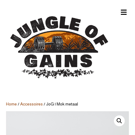
M
e
n
u
Home
/
Accessoires
/ JoG | Mok metaal